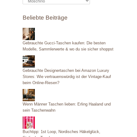
K
a
Beliebte Beiträge
t
e
g
Gebrauchte Gucci-Taschen kaufen: Die besten
o
Modelle, Sammlerwerte & wo du sie sicher shoppst
r
i
Gebrauchte Designertaschen bei Amazon Luxury
e
Stores: Wie vertrauenswürdig ist der Vintage-Kauf
beim Online-Riesen?
n
Wenn Männer Taschen lieben: Erling Haaland und
sein Taschenwahn
Buchtipp: 1st Loop, Nordisches Häkelglück,