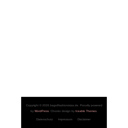
Copyright © 2026 bags4fashionistas.de. Proudly powered
by
WordPress
. Chooko design by
Iceable Themes
.
Datenschutz
Impressum
Disclaimer