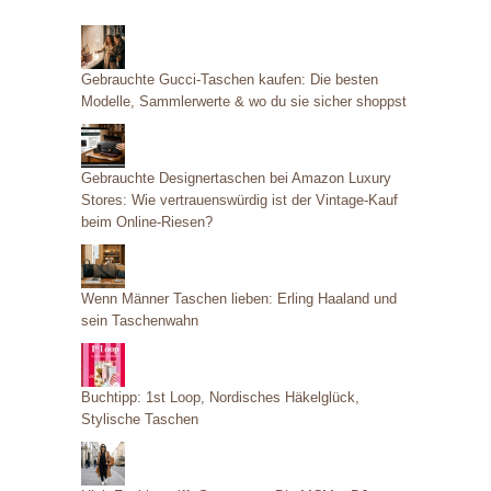
e
g
Gebrauchte Gucci-Taschen kaufen: Die besten
o
Modelle, Sammlerwerte & wo du sie sicher shoppst
r
i
Gebrauchte Designertaschen bei Amazon Luxury
e
Stores: Wie vertrauenswürdig ist der Vintage-Kauf
beim Online-Riesen?
n
Wenn Männer Taschen lieben: Erling Haaland und
sein Taschenwahn
Buchtipp: 1st Loop, Nordisches Häkelglück,
Stylische Taschen