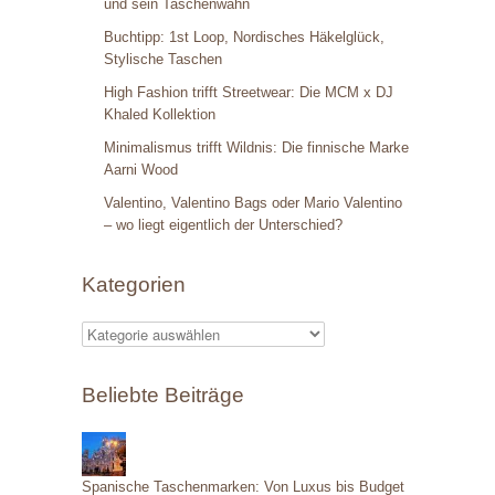
und sein Taschenwahn
Buchtipp: 1st Loop, Nordisches Häkelglück,
Stylische Taschen
High Fashion trifft Streetwear: Die MCM x DJ
Khaled Kollektion
Minimalismus trifft Wildnis: Die finnische Marke
Aarni Wood
Valentino, Valentino Bags oder Mario Valentino
– wo liegt eigentlich der Unterschied?
Kategorien
K
a
Beliebte Beiträge
t
e
g
Spanische Taschenmarken: Von Luxus bis Budget