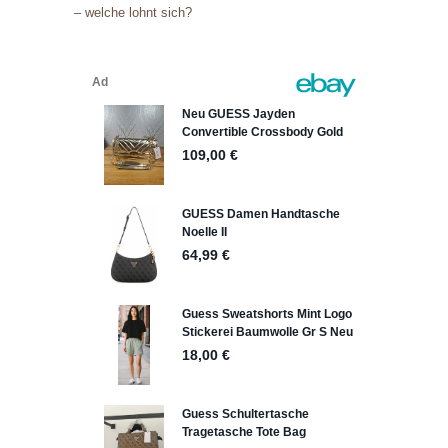
o
– welche lohnt sich?
r
i
e
n