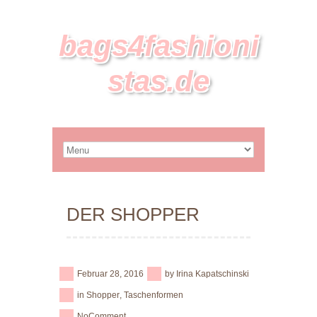
bags4fashioni
stas.de
DER SHOPPER
Februar 28, 2016
by
Irina Kapatschinski
in
Shopper
,
Taschenformen
No
Comment