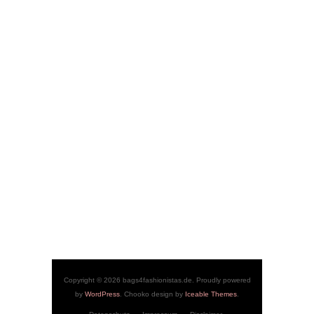
Copyright © 2026 bags4fashionistas.de. Proudly powered
by
WordPress
. Chooko design by
Iceable Themes
.