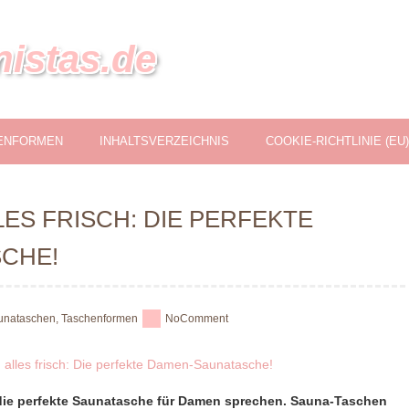
nistas.de
ENFORMEN
INHALTSVERZEICHNIS
COOKIE-RICHTLINIE (EU)
LES FRISCH: DIE PERFEKTE
CHE!
unataschen
,
Taschenformen
No
Comment
die perfekte Saunatasche für Damen sprechen. Sauna-Taschen