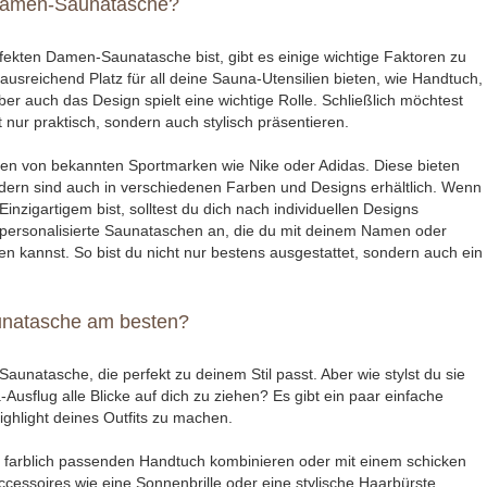
Damen-Saunatasche?
ekten Damen-Saunatasche bist, gibt es einige wichtige Faktoren zu
 ausreichend Platz für all deine Sauna-Utensilien bieten, wie Handtuch,
 auch das Design spielt eine wichtige Rolle. Schließlich möchtest
nur praktisch, sondern auch stylisch präsentieren.
chen von bekannten Sportmarken wie Nike oder Adidas. Diese bieten
dern sind auch in verschiedenen Farben und Designs erhältlich. Wenn
nzigartigem bist, solltest du dich nach individuellen Designs
personalisierte Saunataschen an, die du mit deinem Namen oder
 kannst. So bist du nicht nur bestens ausgestattet, sondern auch ein
unatasche am besten?
Saunatasche, die perfekt zu deinem Stil passt. Aber wie stylst du sie
sflug alle Blicke auf dich zu ziehen? Es gibt ein paar einfache
ghlight deines Outfits zu machen.
m farblich passenden Handtuch kombinieren oder mit einem schicken
cessoires wie eine Sonnenbrille oder eine stylische Haarbürste