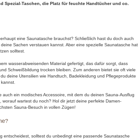
nd Spezial-Taschen, die Platz für feuchte Handtücher und co.
überhaupt eine Saunatasche brauchst? Schließlich hast du doch auch
u deine Sachen verstauen kannst. Aber eine spezielle Saunatasche hat
tzen solltest.
inem wasserabweisenden Material gefertigt, das dafür sorgt, dass
und Schweißbildung trocken bleiben. Zum anderen bietet sie oft viele
n du deine Utensilien wie Handtuch, Badekleidung und Pflegeprodukte
 kannst.
che auch ein modisches Accessoire, mit dem du deinen Sauna-Ausflug
o, worauf wartest du noch? Hol dir jetzt deine perfekte Damen-
hsten Sauna-Besuch in vollen Zügen!
he?
g entscheidest, solltest du unbedingt eine passende Saunatasche