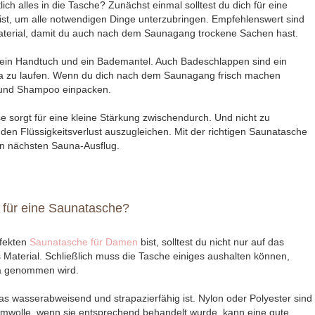
ch alles in die Tasche? Zunächst einmal solltest du dich für eine
ist, um alle notwendigen Dinge unterzubringen. Empfehlenswert sind
erial, damit du auch nach dem Saunagang trockene Sachen hast.
l ein Handtuch und ein Bademantel. Auch Badeschlappen sind ein
a zu laufen. Wenn du dich nach dem Saunagang frisch machen
l und Shampoo einpacken.
e sorgt für eine kleine Stärkung zwischendurch. Und nicht zu
en Flüssigkeitsverlust auszugleichen. Mit der richtigen Saunatasche
en nächsten Sauna-Ausflug.
t für eine Saunatasche?
rfekten
Saunatasche für Damen
bist, solltest du nicht nur auf das
Material. Schließlich muss die Tasche einiges aushalten können,
na genommen wird.
das wasserabweisend und strapazierfähig ist. Nylon oder Polyester sind
umwolle, wenn sie entsprechend behandelt wurde, kann eine gute