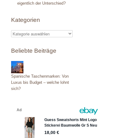
eigentlich der Unterschied?
Kategorien
K
a
Beliebte Beiträge
t
e
g
Spanische Taschenmarken: Von
o
Luxus bis Budget – welche lohnt
sich?
r
i
e
n