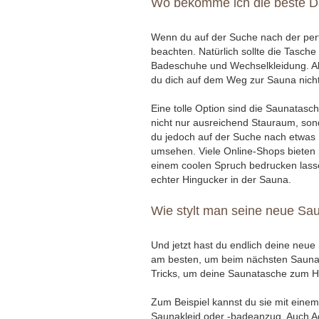
Wo bekomme ich die beste 
Wenn du auf der Suche nach der perf
beachten. Natürlich sollte die Tasche
Badeschuhe und Wechselkleidung. Aber
du dich auf dem Weg zur Sauna nicht 
Eine tolle Option sind die Saunatas
nicht nur ausreichend Stauraum, son
du jedoch auf der Suche nach etwas Ei
umsehen. Viele Online-Shops bieten 
einem coolen Spruch bedrucken lassen
echter Hingucker in der Sauna.
Wie stylt man seine neue Sa
Und jetzt hast du endlich deine neue 
am besten, um beim nächsten Sauna-Au
Tricks, um deine Saunatasche zum Hi
Zum Beispiel kannst du sie mit eine
Saunakleid oder -badeanzug. Auch Ac