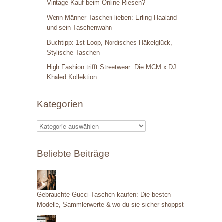
Vintage-Kauf beim Online-Riesen?
Wenn Männer Taschen lieben: Erling Haaland
und sein Taschenwahn
Buchtipp: 1st Loop, Nordisches Häkelglück,
Stylische Taschen
High Fashion trifft Streetwear: Die MCM x DJ
Khaled Kollektion
Kategorien
K
a
Beliebte Beiträge
t
e
g
Gebrauchte Gucci-Taschen kaufen: Die besten
o
Modelle, Sammlerwerte & wo du sie sicher shoppst
r