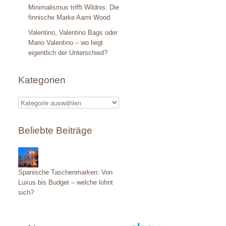
Minimalismus trifft Wildnis: Die
finnische Marke Aarni Wood
Valentino, Valentino Bags oder
Mario Valentino – wo liegt
eigentlich der Unterschied?
Kategorien
K
a
Beliebte Beiträge
t
e
g
Spanische Taschenmarken: Von
o
Luxus bis Budget – welche lohnt
sich?
r
i
e