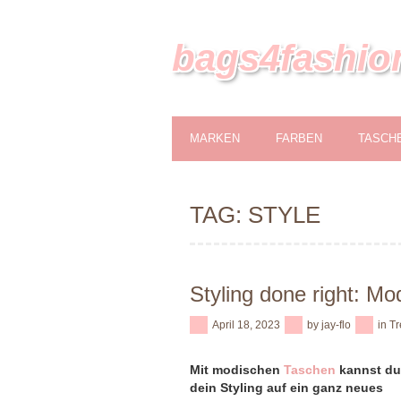
bags4fashio
MARKEN
FARBEN
TASCH
TAG: STYLE
Styling done right: Mo
April 18, 2023
by
jay-flo
in
Tr
Mit modischen
Taschen
kannst du
dein Styling auf ein ganz neues