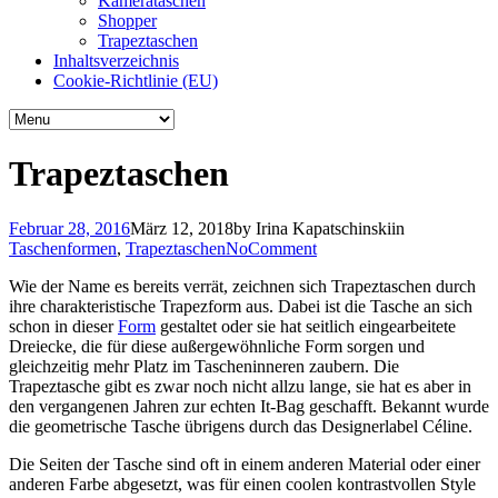
Kamerataschen
Shopper
Trapeztaschen
Inhaltsverzeichnis
Cookie-Richtlinie (EU)
Trapeztaschen
Februar 28, 2016
März 12, 2018
by
Irina Kapatschinski
in
Taschenformen
,
Trapeztaschen
No
Comment
Wie der Name es bereits verrät, zeichnen sich Trapeztaschen durch
ihre charakteristische Trapezform aus. Dabei ist die Tasche an sich
schon in dieser
Form
gestaltet oder sie hat seitlich eingearbeitete
Dreiecke, die für diese außergewöhnliche Form sorgen und
gleichzeitig mehr Platz im Tascheninneren zaubern. Die
Trapeztasche gibt es zwar noch nicht allzu lange, sie hat es aber in
den vergangenen Jahren zur echten It-Bag geschafft. Bekannt wurde
die geometrische Tasche übrigens durch das Designerlabel Céline.
Die Seiten der Tasche sind oft in einem anderen Material oder einer
anderen Farbe abgesetzt, was für einen coolen kontrastvollen Style