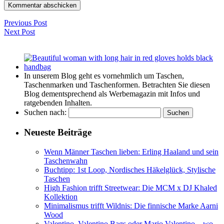
Previous Post
Next Post
In unserem Blog geht es vornehmlich um Taschen,
Taschenmarken und Taschenformen. Betrachten Sie diesen
Blog dementsprechend als Werbemagazin mit Infos und
ratgebenden Inhalten.
Suchen nach:
Neueste Beiträge
Wenn Männer Taschen lieben: Erling Haaland und sein
Taschenwahn
Buchtipp: 1st Loop, Nordisches Häkelglück, Stylische
Taschen
High Fashion trifft Streetwear: Die MCM x DJ Khaled
Kollektion
Minimalismus trifft Wildnis: Die finnische Marke Aarni
Wood
Valentino, Valentino Bags oder Mario Valentino – wo