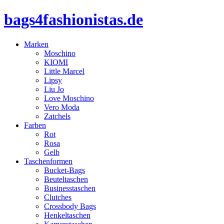
bags4fashionistas.de
Marken
Moschino
KIOMI
Little Marcel
Lipsy
Liu Jo
Love Moschino
Vero Moda
Zatchels
Farben
Rot
Rosa
Gelb
Taschenformen
Bucket-Bags
Beuteltaschen
Businesstaschen
Clutches
Crossbody Bags
Henkeltaschen