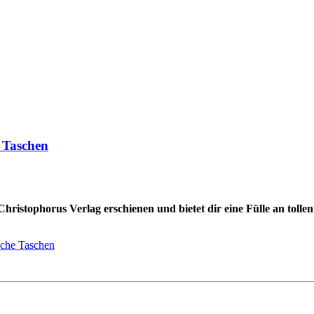
e Taschen
ristophorus Verlag erschienen und bietet dir eine Fülle an tolle
sche Taschen