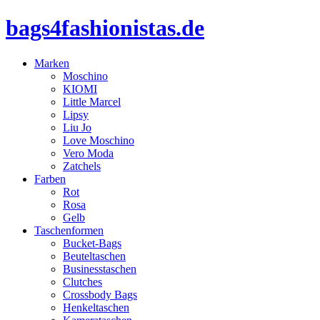
bags4fashionistas.de
Marken
Moschino
KIOMI
Little Marcel
Lipsy
Liu Jo
Love Moschino
Vero Moda
Zatchels
Farben
Rot
Rosa
Gelb
Taschenformen
Bucket-Bags
Beuteltaschen
Businesstaschen
Clutches
Crossbody Bags
Henkeltaschen