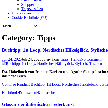
Kamerataschen
Shopper
Trapeztaschen
Inhaltsverzeichnis
Cookie-Richtlinie (EU)
Category: Tipps
Buchtipp: 1st Loop, Nordisches Häkelglück, Stylisch
Juli 24, 2026
Juli 24, 2026
by
jay-flo
in
Tipps
,
Trends
No Comment
Das Häkelbuch von Jeanette Karlsen und Agathe Skappel ist im Ch
das neue Buch.
Continue Reading
Buchtipp: 1st Loop, Nordisches Häkelglück, Styli
Buchtipp
DIY Taschen
Häkeltaschen
Glossar der italienischen Lederkunst